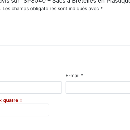
E-mail
*
 × quatre =