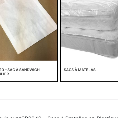
20 – SAC À SANDWICH
SACS À MATELAS
LIER
avis sur “SP8040 – Sacs à Bretelles en Plastique
.
Les champs obligatoires sont indiqués avec
*