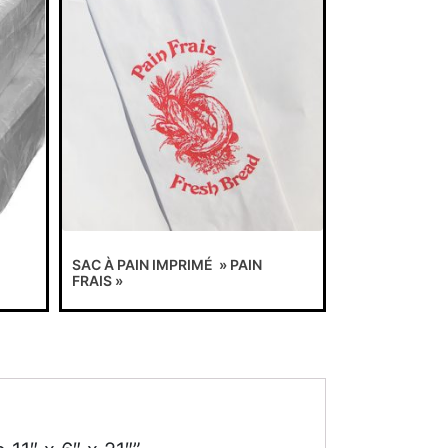
SAC À PAIN IMPRIMÉ » PAIN
FRAIS »
 11″ x 6″ x 21″”