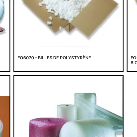
FO6070 – BILLES DE POLYSTYRÈNE
FO
BI