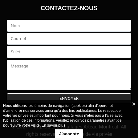
CONTACTEZ-NOUS
Veuillez
laisser
ce
champ
vide.
Nous utilisons les témoins de navigation (cookies) afin d'opérer et
d’améliorer nos services ainsi qu'à des fins publicitaires. Le respect de
votre vie privée est important pour nous. Si vous n'êtes pas à l'aise avec
l'utilisation de ces informations, veuillez revoir vos paramètres avant de
poursuivre votre visite.
En savoir plus
© 2021 – Papiers et Emballages Arteau Montréal. All
J'accepte
rights reserved.
–
Politique de vie privée