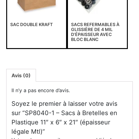
SAC DOUBLE KRAFT
SACS REFERMABLES À
Message important !
GLISSIÈRE DE 4 MIL
D’ÉPAISSEUR AVEC
BLOC BLANC
A tous nos clients, dû aux circonstances exceptionnelles que
nous subissons, nous sommes dans l’obligation de
suspendre la prise de commande en ligne via notre site
internet temporairement.
Avis (0)
Nous nous excusons pour les inconvénients que cela
pourrait vous causer. Veuillez svp communiquer avec notre
Il n’y a pas encore d’avis.
service a la clientèle pour passer votre commande ou avoir
une confirmation de prix.
Soyez le premier à laisser votre avis
sur “SP8040-1 – Sacs à Bretelles en
Plastique 11″ x 6″ x 21″ (épaisseur
Contactez-nous
légale Mtl)”