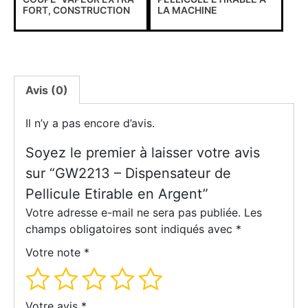
FORT, CONSTRUCTION
LA MACHINE
Message important !
A tous nos clients, dû aux circonstances exceptionnelles que
nous subissons, nous sommes dans l’obligation de
suspendre la prise de commande en ligne via notre site
Avis (0)
internet temporairement.
Il n’y a pas encore d’avis.
Nous nous excusons pour les inconvénients que cela
pourrait vous causer. Veuillez svp communiquer avec notre
Soyez le premier à laisser votre avis
service a la clientèle pour passer votre commande ou avoir
sur “GW2213 – Dispensateur de
une confirmation de prix.
Pellicule Etirable en Argent”
Votre adresse e-mail ne sera pas publiée.
Les
Contactez-nous
champs obligatoires sont indiqués avec
*
Votre note
*
Votre avis
*