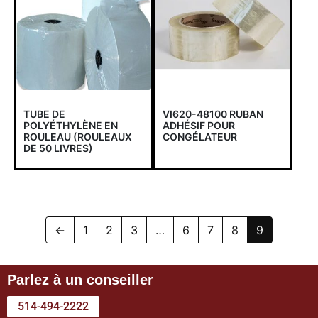
TUBE DE
VI620-48100 RUBAN
POLYÉTHYLÈNE EN
ADHÉSIF POUR
ROULEAU (ROULEAUX
CONGÉLATEUR
DE 50 LIVRES)
←
1
2
3
…
6
7
8
9
Parlez à un conseiller
514-494-2222